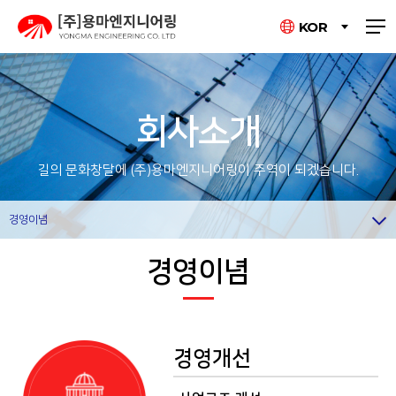
KOR
회사소개
길의 문화창달에 (주)용마엔지니어링이 주역이 되겠습니다.
경영이념
경영이념
경영개선